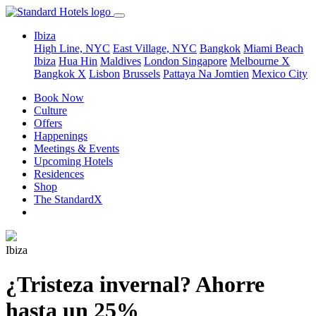
Ibiza
High Line, NYC
East Village, NYC
Bangkok
Miami Beach
Ibiza
Hua Hin
Maldives
London
Singapore
Melbourne X
Bangkok X
Lisbon
Brussels
Pattaya Na Jomtien
Mexico City
Book Now
Culture
Offers
Happenings
Meetings & Events
Upcoming Hotels
Residences
Shop
The StandardX
Ibiza
¿Tristeza invernal? Ahorre
hasta un 25%