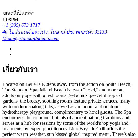
ขณะนี้เป็นเวลา
1:08PM
+1 (305) 673-1717
40 ไอส์แลนด์ อะเวนิว, ไมอามี บีช, ฟลอริด้า 33139
Miami@standardmiami.com
เกี่ยวกับเรา
Located on Belle Isle, steps away from the action on South Beach,
The Standard Spa, Miami Beach is less a “hotel,” and more an
adults-only spa with guest rooms. Set amidst peaceful tropical
gardens, the breezy, soothing rooms feature private terraces, many
with outdoor soaking tubs, as well as an indoor and outdoor
hydrotherapy playground, complimentary to hotel guests. The Spa
encourages the communal rituals of ancient bathing traditions and
serves as a hub for sessions by some of the world’s top yogis and
treatments by expert practitioners. Lido Bayside Grill offers the
perfect warm-weather, sun-kissed global-inspired menu. There’s also