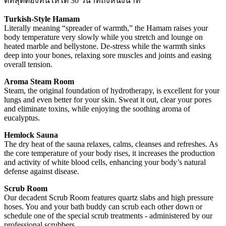
ดีที่สุดต้องทนให้ได้ 30 วินาทีถึงหนึ่งนาที
Turkish-Style Hamam
Literally meaning “spreader of warmth,” the Hamam raises your
body temperature very slowly while you stretch and lounge on
heated marble and bellystone. De-stress while the warmth sinks
deep into your bones, relaxing sore muscles and joints and easing
overall tension.
Aroma Steam Room
Steam, the original foundation of hydrotherapy, is excellent for your
lungs and even better for your skin. Sweat it out, clear your pores
and eliminate toxins, while enjoying the soothing aroma of
eucalyptus.
Hemlock Sauna
The dry heat of the sauna relaxes, calms, cleanses and refreshes. As
the core temperature of your body rises, it increases the production
and activity of white blood cells, enhancing your body’s natural
defense against disease.
Scrub Room
Our decadent Scrub Room features quartz slabs and high pressure
hoses. You and your bath buddy can scrub each other down or
schedule one of the special scrub treatments - administered by our
professional scrubbers.