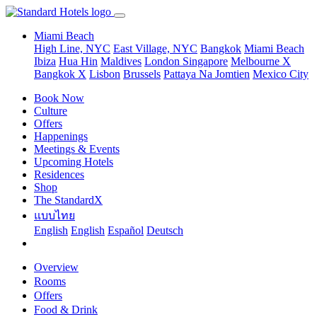
Miami Beach
High Line, NYC
East Village, NYC
Bangkok
Miami Beach
Ibiza
Hua Hin
Maldives
London
Singapore
Melbourne X
Bangkok X
Lisbon
Brussels
Pattaya Na Jomtien
Mexico City
Book Now
Culture
Offers
Happenings
Meetings & Events
Upcoming Hotels
Residences
Shop
The StandardX
แบบไทย
English
English
Español
Deutsch
Overview
Rooms
Offers
Food & Drink