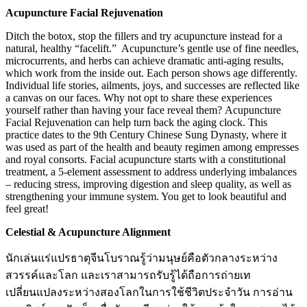
Acupuncture Facial Rejuvenation
Ditch the botox, stop the fillers and try acupuncture instead for a
natural, healthy “facelift.” Acupuncture’s gentle use of fine needles,
microcurrents, and herbs can achieve dramatic anti-aging results,
which work from the inside out. Each person shows age differently.
Individual life stories, ailments, joys, and successes are reflected like
a canvas on our faces. Why not opt to share these experiences
yourself rather than having your face reveal them? Acupuncture
Facial Rejuvenation can help turn back the aging clock. This
practice dates to the 9th Century Chinese Sung Dynasty, where it
was used as part of the health and beauty regimen among empresses
and royal consorts. Facial acupuncture starts with a constitutional
treatment, a 5-element assessment to address underlying imbalances
– reducing stress, improving digestion and sleep quality, as well as
strengthening your immune system. You get to look beautiful and
feel great!
Celestial & Acupuncture Alignment
นักเล่นแร่แปรธาตุจีนโบราณรู้ว่ามนุษย์คือตัวกลางระหว่าง
สวรรค์และโลก และเราสามารถรับรู้ได้ถือการถ่ายเท
เปลี่ยนแปลงระหว่างสองโลกในการใช้ชีวิตประจำวัน การอ่าน