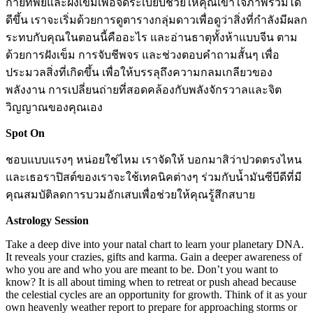
กายทิพย์และฝังเข็มเพื่อจัดระเบียบช่วยให้คุณเข้าใจภาพรวมได้
ดีขึ้น เราจะเริ่มด้วยการดูตารางกลุ่มดาวเพื่อดูว่าสิ่งที่กำลังมีผลก
ระทบกับคุณในตอนนี้คืออะไร และอ่านธาตุทั้งห้าแบบจีน ตาม
ด้วยการฝังเข็ม การจับชีพจร และช่วงตอบคำถามสั้นๆ เพื่อ
ประมวลสิ่งที่เกิดขึ้น เพื่อให้บรรลุถึงความกลมเกลียวของ
พลังงาน การเปลี่ยนถ่ายที่สอดคล้องกับพลังจักรวาลและจิต
วิญญาณของคุณเอง
Spot On
ชอบแบบแรงๆ หน่อยใช่ไหม เราจัดให้ บอกมาสิว่าปวดตรงไหน
และเธอราปิสต์ของเราจะใช้เทคนิคต่างๆ ร่วมกับน้ำมันซีบีดีที่มี
คุณสมบัติลดการบวมอักเสบเพื่อช่วยให้คุณรู้สึกสบาย
Astrology Session
Take a deep dive into your natal chart to learn your planetary DNA.
It reveals your crazies, gifts and karma. Gain a deeper awareness of
who you are and who you are meant to be. Don’t you want to
know? It is all about timing when to retreat or push ahead because
the celestial cycles are an opportunity for growth. Think of it as your
own heavenly weather report to prepare for approaching storms or