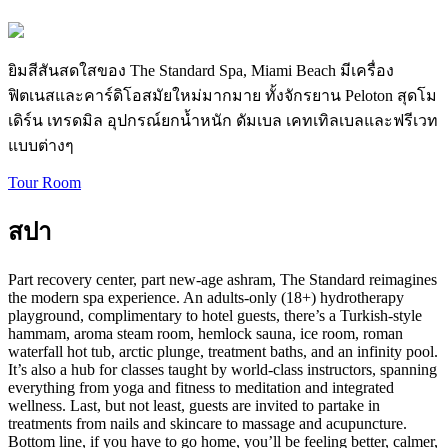
ยิมสีสันสดใสของ The Standard Spa, Miami Beach มีเครื่อง
ฟิตเนสและคาร์ดิโอสมัยใหม่มากมาย ทั้งจักรยาน Peloton สุดโม
เดิร์น เทรดมิล อุปกรณ์ยกน้ำหนัก ดัมเบล เคทเทิลเบลและฟรีเวท
แบบต่างๆ
Tour Room
สปา
Part recovery center, part new-age ashram, The Standard reimagines
the modern spa experience. An adults-only (18+) hydrotherapy
playground, complimentary to hotel guests, there’s a Turkish-style
hammam, aroma steam room, hemlock sauna, ice room, roman
waterfall hot tub, arctic plunge, treatment baths, and an infinity pool.
It’s also a hub for classes taught by world-class instructors, spanning
everything from yoga and fitness to meditation and integrated
wellness. Last, but not least, guests are invited to partake in
treatments from nails and skincare to massage and acupuncture.
Bottom line, if you have to go home, you’ll be feeling better, calmer,