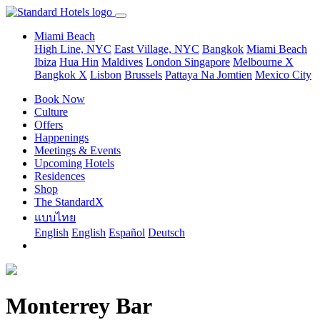
Miami Beach
High Line, NYC
East Village, NYC
Bangkok
Miami Beach
Ibiza
Hua Hin
Maldives
London
Singapore
Melbourne X
Bangkok X
Lisbon
Brussels
Pattaya Na Jomtien
Mexico City
Book Now
Culture
Offers
Happenings
Meetings & Events
Upcoming Hotels
Residences
Shop
The StandardX
แบบไทย
English
English
Español
Deutsch
Monterrey Bar