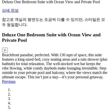
Deluxe One Bedroom Suite with Ocean View and Private Pool
상세 정보
참고로 객실의 평면도는 조금씩 다를 수 있지만, 스타일은 모
두 동일합니다.
Deluxe One Bedroom Suite with Ocean View and
Private Pool
×
Beachfront paradise, perfected. With 130 sqm of space, this suite
features a king-sized bed, cozy seating areas and a rain shower (plus
bathtub) for total relaxation. The well-stocked wet bar keeps the
vibe flowing, while comfy daybeds make lounging irresistible. Step
outside to your private pool and balcony, where the views match the
ultimate escape. This isn’t just a stay—it’s your personal getaway.
Previous