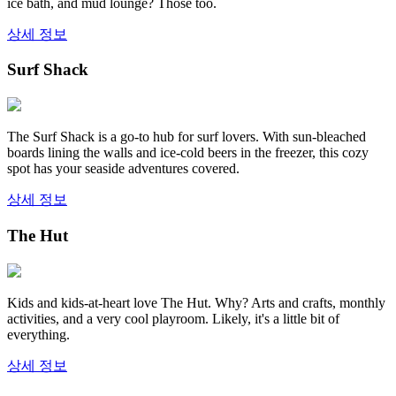
ice bath, and mud lounge? Those too.
상세 정보
Surf Shack
The Surf Shack is a go-to hub for surf lovers. With sun-bleached
boards lining the walls and ice-cold beers in the freezer, this cozy
spot has your seaside adventures covered.
상세 정보
The Hut
Kids and kids-at-heart love The Hut. Why? Arts and crafts, monthly
activities, and a very cool playroom. Likely, it's a little bit of
everything.
상세 정보