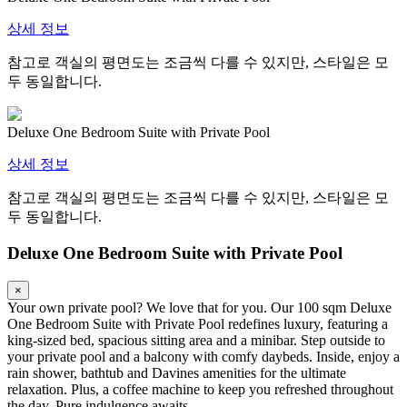
상세 정보
참고로 객실의 평면도는 조금씩 다를 수 있지만, 스타일은 모
두 동일합니다.
Deluxe One Bedroom Suite with Private Pool
상세 정보
참고로 객실의 평면도는 조금씩 다를 수 있지만, 스타일은 모
두 동일합니다.
Deluxe One Bedroom Suite with Private Pool
×
Your own private pool? We love that for you. Our 100 sqm Deluxe
One Bedroom Suite with Private Pool redefines luxury, featuring a
king-sized bed, spacious sitting area and a minibar. Step outside to
your private pool and a balcony with comfy daybeds. Inside, enjoy a
rain shower, bathtub and Davines amenities for the ultimate
relaxation. Plus, a coffee machine to keep you refreshed throughout
the day. Pure indulgence awaits.