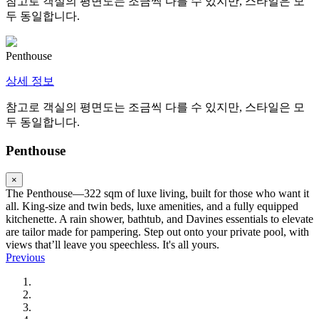
참고로 객실의 평면도는 조금씩 다를 수 있지만, 스타일은 모
두 동일합니다.
Penthouse
상세 정보
참고로 객실의 평면도는 조금씩 다를 수 있지만, 스타일은 모
두 동일합니다.
Penthouse
×
The Penthouse—322 sqm of luxe living, built for those who want it
all. King-size and twin beds, luxe amenities, and a fully equipped
kitchenette. A rain shower, bathtub, and Davines essentials to elevate
are tailor made for pampering. Step out onto your private pool, with
views that’ll leave you speechless. It's all yours.
Previous