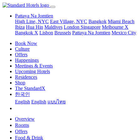
Pattaya Na Jomtien
High Line, NYC
East Village, NYC
Bangkok
Miami Beach
Ibiza
Hua Hin
Maldives
London
Singapore
Melbourne X
Bangkok X
Lisbon
Brussels
Pattaya Na Jomtien
Mexico City
Book Now
Culture
Offers
Happenings
Meetings & Events
Upcoming Hotels
Residences
Shop
The StandardX
한국인
English
English
แบบไทย
Overview
Rooms
Offers
Food & Drink