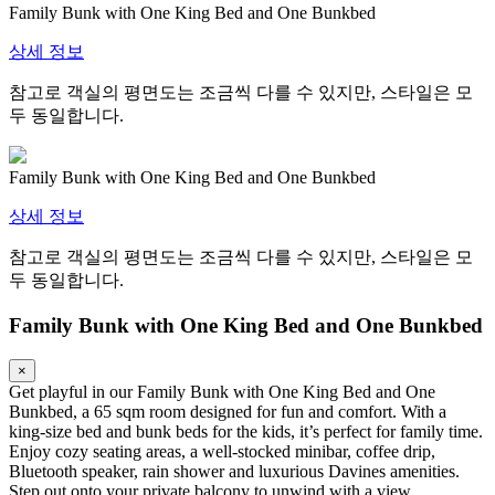
Family Bunk with One King Bed and One Bunkbed
상세 정보
참고로 객실의 평면도는 조금씩 다를 수 있지만, 스타일은 모
두 동일합니다.
Family Bunk with One King Bed and One Bunkbed
상세 정보
참고로 객실의 평면도는 조금씩 다를 수 있지만, 스타일은 모
두 동일합니다.
Family Bunk with One King Bed and One Bunkbed
×
Get playful in our Family Bunk with One King Bed and One
Bunkbed, a 65 sqm room designed for fun and comfort. With a
king-size bed and bunk beds for the kids, it’s perfect for family time.
Enjoy cozy seating areas, a well-stocked minibar, coffee drip,
Bluetooth speaker, rain shower and luxurious Davines amenities.
Step out onto your private balcony to unwind with a view.