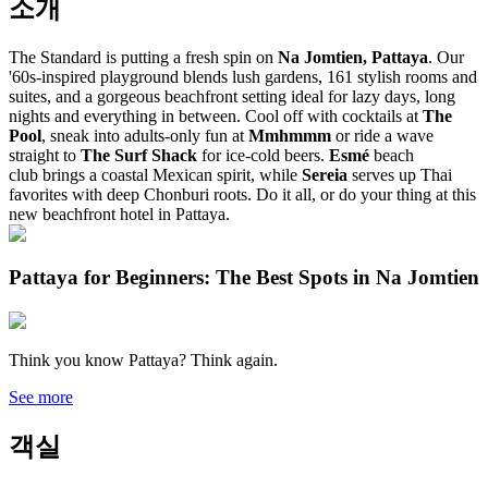
소개
The Standard is putting a fresh spin on
Na Jomtien, Pattaya
. Our
'60s-inspired playground blends lush gardens, 161 stylish rooms and
suites, and a gorgeous beachfront setting ideal for lazy days, long
nights and everything in between. Cool off with cocktails at
The
Pool
, sneak into adults-only fun at
Mmhmmm
or ride a wave
straight to
The Surf Shack
for ice-cold beers.
Esmé
beach
club
brings a coastal Mexican spirit, while
Sereia
serves up Thai
favorites with deep Chonburi roots. Do it all, or do your thing at this
new beachfront hotel in Pattaya.
Pattaya for Beginners: The Best Spots in Na Jomtien
Think you know Pattaya? Think again.
See more
객실