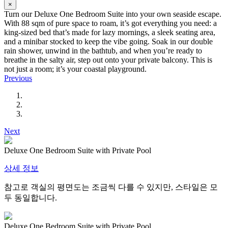
×
Turn our Deluxe One Bedroom Suite into your own seaside escape.
With 88 sqm of pure space to roam, it’s got everything you need: a
king-sized bed that’s made for lazy mornings, a sleek seating area,
and a minibar stocked to keep the vibe going. Soak in our double
rain shower, unwind in the bathtub, and when you’re ready to
breathe in the salty air, step out onto your private balcony. This is
not just a room; it’s your coastal playground.
Previous
Next
Deluxe One Bedroom Suite with Private Pool
상세 정보
참고로 객실의 평면도는 조금씩 다를 수 있지만, 스타일은 모
두 동일합니다.
Deluxe One Bedroom Suite with Private Pool