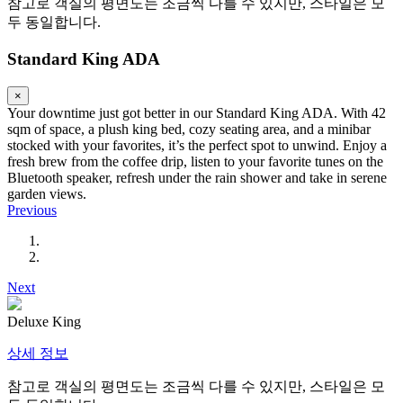
참고로 객실의 평면도는 조금씩 다를 수 있지만, 스타일은 모
두 동일합니다.
Standard King ADA
×
Your downtime just got better in our Standard King ADA. With 42
sqm of space, a plush king bed, cozy seating area, and a minibar
stocked with your favorites, it’s the perfect spot to unwind. Enjoy a
fresh brew from the coffee drip, listen to your favorite tunes on the
Bluetooth speaker, refresh under the rain shower and take in serene
garden views.
Previous
Next
Deluxe King
상세 정보
참고로 객실의 평면도는 조금씩 다를 수 있지만, 스타일은 모