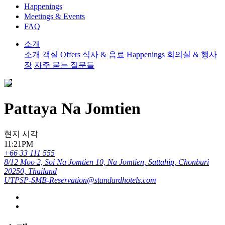
Happenings
Meetings & Events
FAQ
소개
소개
객실
Offers
식사 & 음료
Happenings
회의실 & 행사
장
자주 묻는 질문들
Pattaya Na Jomtien
현지 시각
11:21PM
+66 33 111 555
8/12 Moo 2, Soi Na Jomtien 10, Na Jomtien, Sattahip, Chonburi
20250, Thailand
UTPSP-SMB-Reservation@standardhotels.com