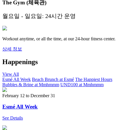
The Gym (체육관)
월요일 - 일요일: 24시간 운영
Workout anytime, or all the time, at our 24-hour ﬁtness center.
상세 정보
Happenings
View All
Esmé All Week
Beach Brunch at Esmé
The Happiest Hours
Bubbles & Brine at Mmhmmm
UND100 at Mmhmmm
February 12
to
December 31
Esmé All Week
See Details