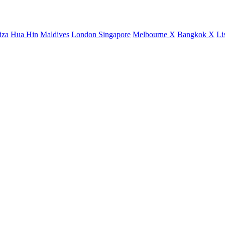
iza
Hua Hin
Maldives
London
Singapore
Melbourne X
Bangkok X
Li