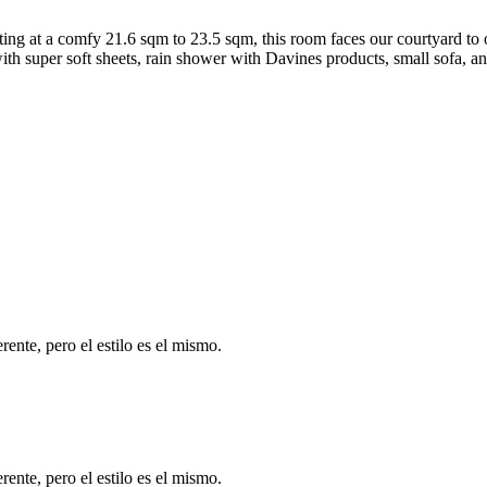
ing at a comfy 21.6 sqm to 23.5 sqm, this room faces our courtyard to o
th super soft sheets, rain shower with Davines products, small sofa, an
ente, pero el estilo es el mismo.
ente, pero el estilo es el mismo.