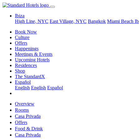
Ibiza
High Line, NYC
East Village, NYC
Bangkok
Miami Beach
Ib
Book Now
Culture
Offers
Happenings
Meetings & Events
Upcoming Hotels
Residences
Shop
The StandardX
Español
English
English
Español
Overview
Rooms
Casa Privada
Offers
Food & Drink
Casa Privada