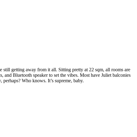
ll getting away from it all. Sitting pretty at 22 sqm, all rooms are
s, and Bluetooth speaker to set the vibes. Most have Juliet balconies
below, perhaps? Who knows. It’s supreme, baby.