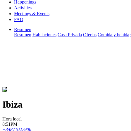
Happenings
Activities
Meetings & Events
FAQ
Resumen
Resumen
Habitaciones
Casa Privada
Ofertas
Comida y bebida
Ibiza
Hora local
8:51PM
+34871027906