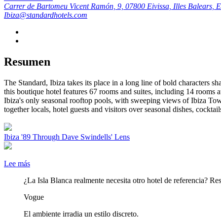
Carrer de Bartomeu Vicent Ramón, 9, 07800 Eivissa, Illes Balears, 
Ibiza@standardhotels.com
Resumen
The Standard, Ibiza takes its place in a long line of bold characters 
this boutique hotel features 67 rooms and suites, including 14 rooms at
Ibiza's only seasonal rooftop pools, with sweeping views of Ibiza Town
together locals, hotel guests and visitors over seasonal dishes, cocktails
Ibiza '89 Through Dave Swindells' Lens
Lee más
¿La Isla Blanca realmente necesita otro hotel de referencia? Res
Vogue
El ambiente irradia un estilo discreto.