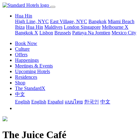
Hua Hin
High Line, NYC
East Village, NYC
Bangkok
Miami Beach
Ibiza
Hua Hin
Maldives
London
Singapore
Melbourne X
Bangkok X
Lisbon
Brussels
Pattaya Na Jomtien
Mexico City
Book Now
Culture
Offers
Happenings
Meetings & Events
Upcoming Hotels
Residences
Shop
The StandardX
中文
English
English
Español
แบบไทย
한국인
中文
The Juice Café