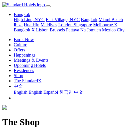
Bangkok
High Line, NYC
East Village, NYC
Bangkok
Miami Beach
Ibiza
Hua Hin
Maldives
London
Singapore
Melbourne X
Bangkok X
Lisbon
Brussels
Pattaya Na Jomtien
Mexico City
Book Now
Culture
Offers
Happenings
Meetings & Events
Upcoming Hotels
Residences
Shop
The StandardX
中文
English
English
Español
한국인
中文
The Shop