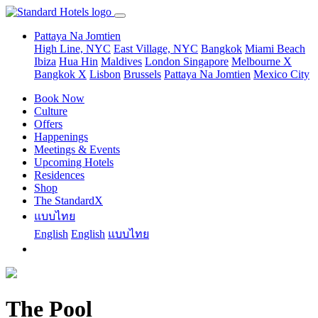
Pattaya Na Jomtien
High Line, NYC
East Village, NYC
Bangkok
Miami Beach
Ibiza
Hua Hin
Maldives
London
Singapore
Melbourne X
Bangkok X
Lisbon
Brussels
Pattaya Na Jomtien
Mexico City
Book Now
Culture
Offers
Happenings
Meetings & Events
Upcoming Hotels
Residences
Shop
The StandardX
แบบไทย
English
English
แบบไทย
The Pool