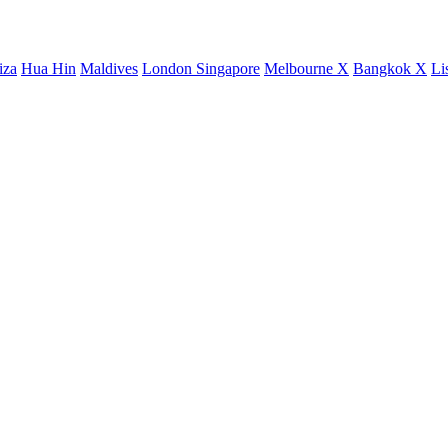
iza
Hua Hin
Maldives
London
Singapore
Melbourne X
Bangkok X
Li