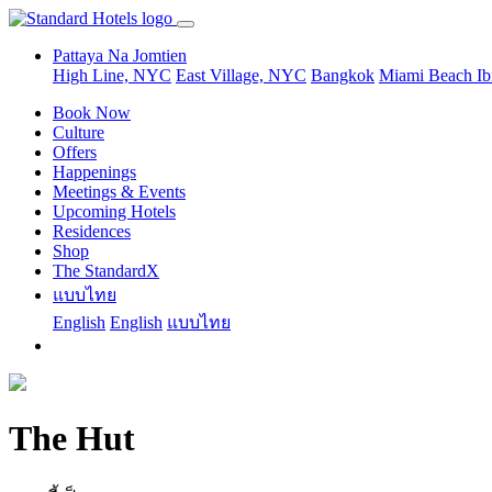
Pattaya Na Jomtien
High Line, NYC
East Village, NYC
Bangkok
Miami Beach
Ib
Book Now
Culture
Offers
Happenings
Meetings & Events
Upcoming Hotels
Residences
Shop
The StandardX
แบบไทย
English
English
แบบไทย
The Hut