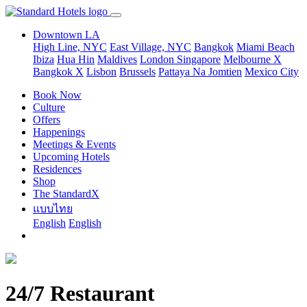
Downtown LA
High Line, NYC
East Village, NYC
Bangkok
Miami Beach
Ibiza
Hua Hin
Maldives
London
Singapore
Melbourne X
Bangkok X
Lisbon
Brussels
Pattaya Na Jomtien
Mexico City
Book Now
Culture
Offers
Happenings
Meetings & Events
Upcoming Hotels
Residences
Shop
The StandardX
แบบไทย
English
English
24/7 Restaurant