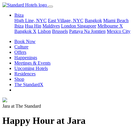
Ibiza
High Line, NYC
East Village, NYC
Bangkok
Miami Beach
Ibiza
Hua Hin
Maldives
London
Singapore
Melbourne X
Bangkok X
Lisbon
Brussels
Pattaya Na Jomtien
Mexico City
Book Now
Culture
Offers
Happenings
Meetings & Events
Upcoming Hotels
Residences
Shop
The StandardX
Jara at The Standard
Happy Hour at Jara